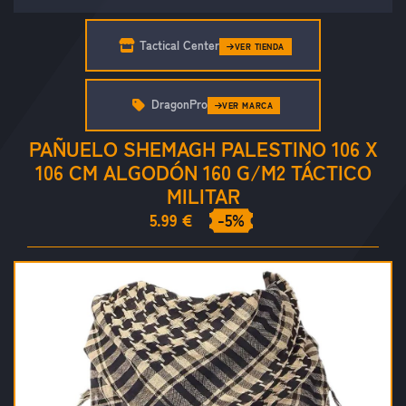
Tactical Center
VER TIENDA
DragonPro
VER MARCA
PAÑUELO SHEMAGH PALESTINO 106 X
106 CM ALGODÓN 160 G/M2 TÁCTICO
MILITAR
5.99 €
-5%