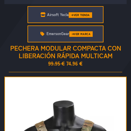
Airsoft Yecla
VER TIENDA
EmersonGear
VER MARCA
PECHERA MODULAR COMPACTA CON
LIBERACIÓN RÁPIDA MULTICAM
99.95 €
74.96 €