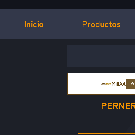
Inicio
Productos
MilDot
V
PERNER