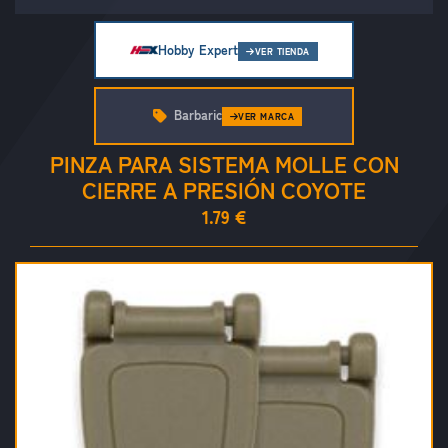
Hobby Expert
VER TIENDA
Barbaric
VER MARCA
PINZA PARA SISTEMA MOLLE CON
CIERRE A PRESIÓN COYOTE
1.79 €