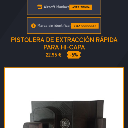
Airsoft Maniacs
VER TIENDA
Marca sin identificar
¿LA CONOCES?
PISTOLERA DE EXTRACCIÓN RÁPIDA
PARA HI-CAPA
22.95 €
-5%