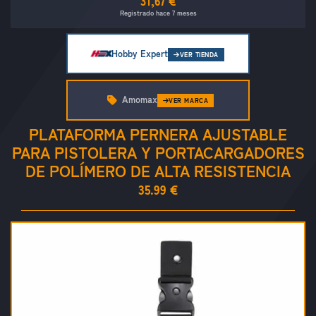
31,67 €
Registrado hace 7 meses
Hobby Expert
VER TIENDA
Amomax
VER MARCA
PLATAFORMA PERNERA AJUSTABLE
PARA PISTOLERA Y PORTACARGADORES
DE POLÍMERO DE ALTA RESISTENCIA
35.99 €