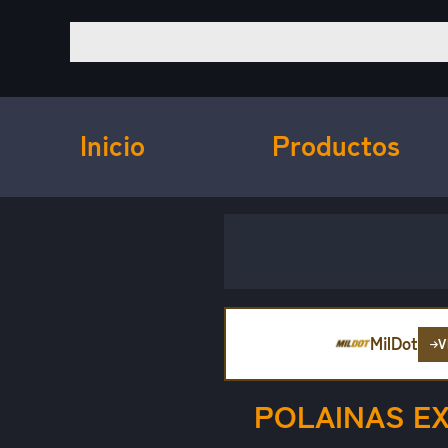
Inicio
Productos
MilDot
V
POLAINAS E