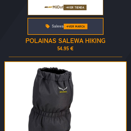
MilDot
VER TIENDA
Salewa
VER MARCA
POLAINAS SALEWA HIKING
54.95 €