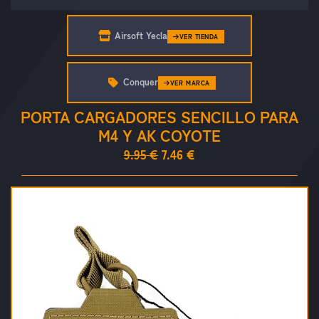
Airsoft Yecla
VER TIENDA
Conquer
VER MARCA
PORTA CARGADORES SENCILLO PARA
M4 Y AK COYOTE
9.95 €
7.46 €