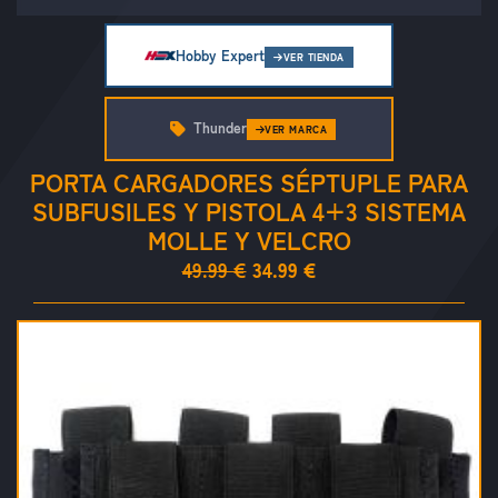
Hobby Expert
VER TIENDA
Thunder
VER MARCA
PORTA CARGADORES SÉPTUPLE PARA
SUBFUSILES Y PISTOLA 4+3 SISTEMA
MOLLE Y VELCRO
49.99 €
34.99 €