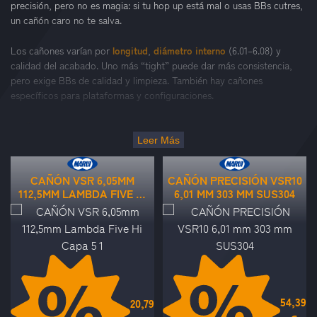
precisión, pero no es magia: si tu hop up está mal o usas BBs cutres,
un cañón caro no te salva.
longitud
diámetro interno
Los cañones varían por
,
(6.01–6.08) y
calidad del acabado. Uno más “tight” puede dar más consistencia,
pero exige BBs de calidad y limpieza. También hay cañones
específicos para plataformas y configuraciones.
Claves para elegir
Leer Más
Compatibilidad
: plataforma y longitud que admite tu réplica.
Diámetro
: más ajustado = más exigente con BBs y limpieza.
Uso
: CQB (no necesitas un poste) vs exterior (equilibrio).
CAÑÓN VSR 6,05MM
CAÑÓN PRECISIÓN VSR10
Mantenimiento
: limpieza regular = rendimiento estable.
112,5MM LAMBDA FIVE HI
6,01 MM 303 MM SUS304
CAPA 5 1
cañones
hop up
BBs
Explora
y acompáñalo de buen
y
.
54,39
20,79