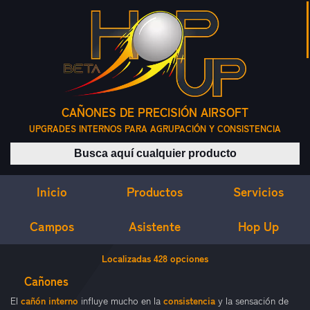
CAÑONES DE PRECISIÓN AIRSOFT
UPGRADES INTERNOS PARA AGRUPACIÓN Y CONSISTENCIA
Buscar productos
Inicio
Servicios
Productos
Campos
Asistente
Hop Up
CAÑONES DE PRECISIÓN AIRSOFT
Localizadas
428
opciones
Cañones
cañón interno
consistencia
El
influye mucho en la
y la sensación de