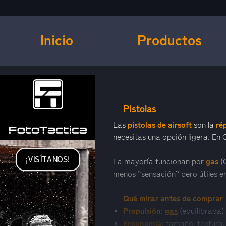
Inicio
Productos
PISTOLAS CO2 AIRSOFT
Pistolas
pistolas de airsoft
ré
Las
son la
necesitas una opción ligera. En 
¡VISÍTANOS!
gas
La mayoría funcionan por
(
menos “sensación” pero útiles e
Qué mirar antes de comprar
Propulsión
gas
:
(equilibrada)
Ergonomía
: tamaño, textura