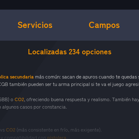
Servicios
Campos
Localizadas
234
opciones
plica secundaria
más común: sacan de apuros cuando te quedas si
CQB también pueden ser tu arma principal si te va el juego agresi
CO2
GBB) o
, ofreciendo buena respuesta y realismo. También hay
n algunos casos por constancia.
CO2
 vs
(más consistente en frío, más exigente).
pistolera
, y compatibilidad con
.