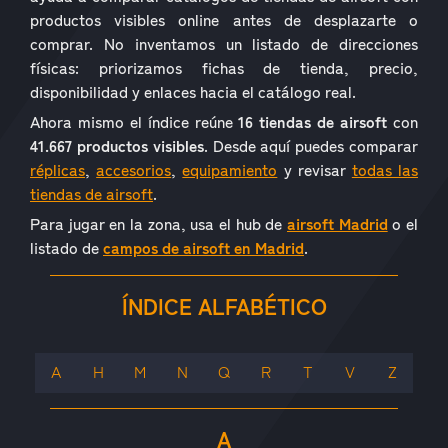
productos visibles online antes de desplazarte o
comprar. No inventamos un listado de direcciones
físicas: priorizamos fichas de tienda, precio,
disponibilidad y enlaces hacia el catálogo real.
Ahora mismo el índice reúne
16 tiendas de airsoft
con
41.667 productos visibles
. Desde aquí puedes comparar
réplicas
,
accesorios
,
equipamiento
y revisar
todas las
tiendas de airsoft
.
Para jugar en la zona, usa el hub de
airsoft Madrid
o el
listado de
campos de airsoft en Madrid
.
ÍNDICE ALFABÉTICO
A
H
M
N
Q
R
T
V
Z
A