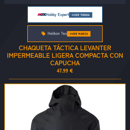
Hobby Expert
VER TIENDA
Helikon Tex
VER MARCA
CHAQUETA TÁCTICA LEVANTER
IMPERMEABLE LIGERA COMPACTA CON
CAPUCHA
47.99 €