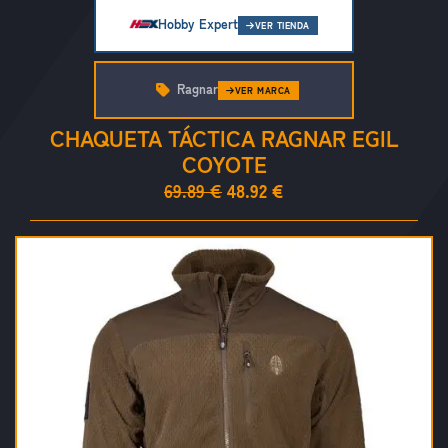
Hobby Expert
VER TIENDA
Ragnar
VER MARCA
CHAQUETA TÁCTICA RAGNAR EGIL
COYOTE
69.89 €
48.92 €