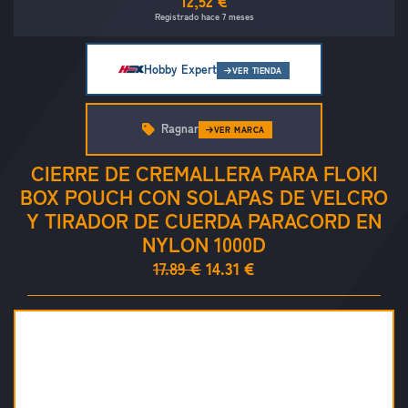
12,52 €
Registrado hace 7 meses
Hobby Expert
VER TIENDA
Ragnar
VER MARCA
CIERRE DE CREMALLERA PARA FLOKI
BOX POUCH CON SOLAPAS DE VELCRO
Y TIRADOR DE CUERDA PARACORD EN
NYLON 1000D
17.89 €
14.31 €