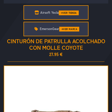
Airsoft Yecla
VER TIENDA
EmersonGear
VER MARCA
CINTURÓN DE PATRULLA ACOLCHADO
CON MOLLE COYOTE
27.95 €