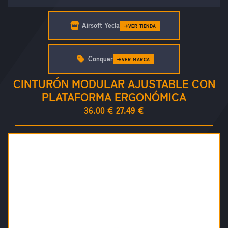
Airsoft Yecla
VER TIENDA
Conquer
VER MARCA
CINTURÓN MODULAR AJUSTABLE CON
PLATAFORMA ERGONÓMICA
36.00 €
27.49 €