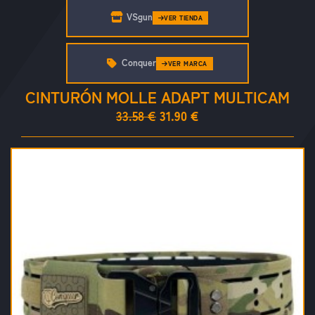
VSgun
VER TIENDA
Conquer
VER MARCA
CINTURÓN MOLLE ADAPT MULTICAM
33.58 €
31.90 €