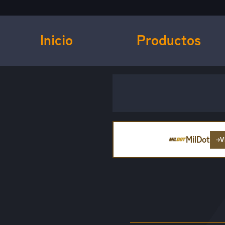
Inicio
Productos
MilDot
V