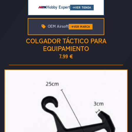
Hobby Expert
VER TIENDA
OEM Airsoft
VER MARCA
COLGADOR TÁCTICO PARA
EQUIPAMIENTO
7.99 €