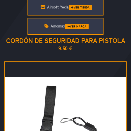
Airsoft Yecla
VER TIENDA
Amomax
VER MARCA
CORDÓN DE SEGURIDAD PARA PISTOLA
9.50 €