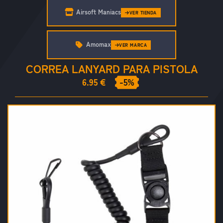
Airsoft Maniacs
VER TIENDA
Amomax
VER MARCA
CORREA LANYARD PARA PISTOLA
6.95 €
-5%