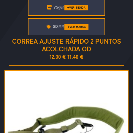
VSgun
VER TIENDA
SIXMM
VER MARCA
CORREA AJUSTE RÁPIDO 2 PUNTOS
ACOLCHADA OD
12.00 €
11.40 €