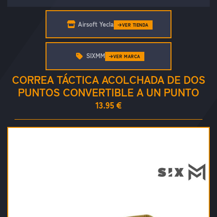
Airsoft Yecla
VER TIENDA
SIXMM
VER MARCA
CORREA TÁCTICA ACOLCHADA DE DOS
PUNTOS CONVERTIBLE A UN PUNTO
13.95 €