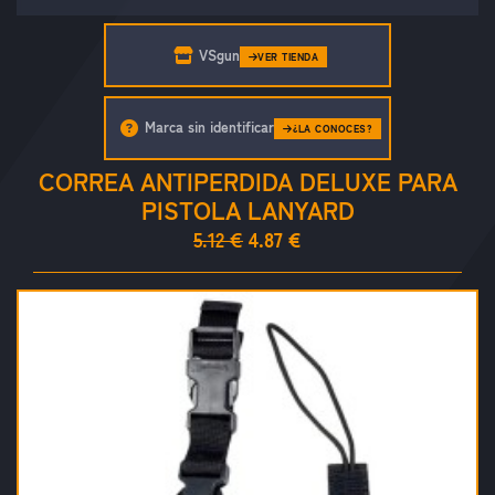
VSgun
VER TIENDA
Marca sin identificar
¿LA CONOCES?
CORREA ANTIPERDIDA DELUXE PARA
PISTOLA LANYARD
5.12 €
4.87 €