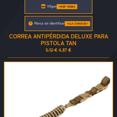
VSgun
VER TIENDA
Marca sin identificar
¿LA CONOCES?
CORREA ANTIPÉRDIDA DELUXE PARA
PISTOLA TAN
5.12 €
4.87 €