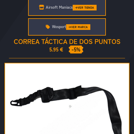
Airsoft Maniacs
VER TIENDA
Wosport
VER MARCA
CORREA TÁCTICA DE DOS PUNTOS
5.95 €
-5%