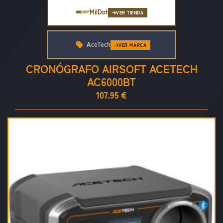
MilDot
VER TIENDA
AceTech
VER MARCA
CRONÓGRAFO AIRSOFT ACETECH
AC6000BT
107.95 €