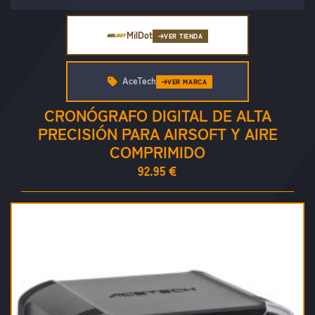
MilDot
VER TIENDA
AceTech
VER MARCA
CRONÓGRAFO DIGITAL DE ALTA
PRECISIÓN PARA AIRSOFT Y AIRE
COMPRIMIDO
92.95 €