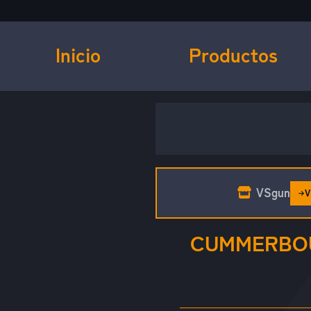
Inicio
Productos
VSgun
V
CUMMERBOU