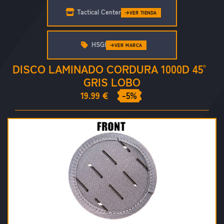
Tactical Center
VER TIENDA
HSGI
VER MARCA
DISCO LAMINADO CORDURA 1000D 45°
GRIS LOBO
19.99 €
-5%