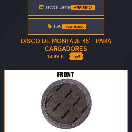
Tactical Center
VER TIENDA
HSGI
VER MARCA
DISCO DE MONTAJE 45° PARA
CARGADORES
13.99 €
-5%