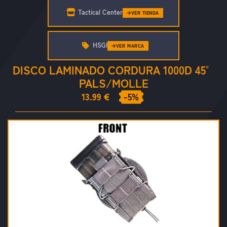
Tactical Center
VER TIENDA
HSGI
VER MARCA
DISCO LAMINADO CORDURA 1000D 45°
PALS/MOLLE
13.99 €
-5%