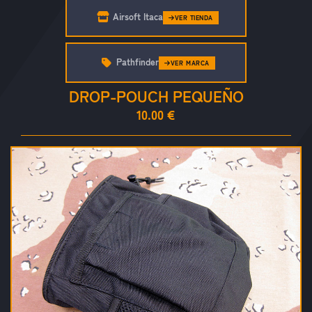
Airsoft Itaca
VER TIENDA
Pathfinder
VER MARCA
DROP-POUCH PEQUEÑO
10.00 €