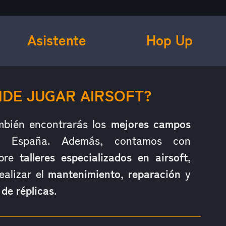
Asistente
Hop Up
DE JUGAR AIRSOFT?
mbién encontrarás los
mejores campos
España. Además, contamos con
obre
talleres especializados en airsoft
,
ealizar el
mantenimiento
,
reparación
y
 de réplicas
.