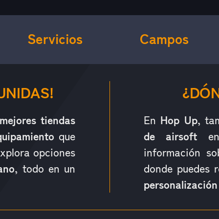
Servicios
Campos
UNIDAS!
¿DÓN
mejores tiendas
En
Hop Up
, ta
quipamiento
que
de airsoft
en 
Explora opciones
información s
ano
, todo en un
donde puedes r
personalización