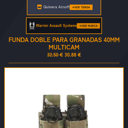
Quimera Airsoft
VER TIENDA
Warrior Assault Systems
VER MARCA
FUNDA DOBLE PARA GRANADAS 40MM
MULTICAM
32.50 €
30.88 €