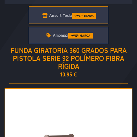
Airsoft Yecla
VER TIENDA
Amomax
VER MARCA
FUNDA GIRATORIA 360 GRADOS PARA
PISTOLA SERIE 92 POLÍMERO FIBRA
RÍGIDA
10.95 €