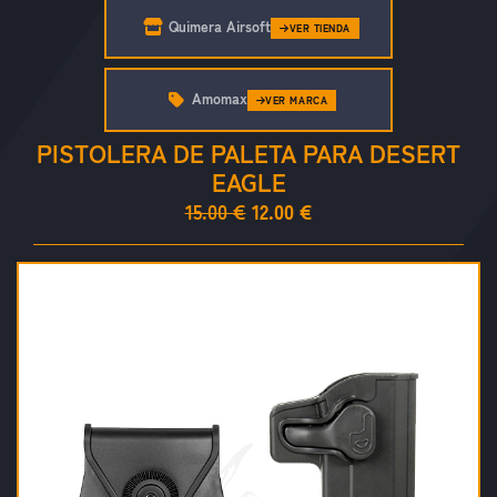
Quimera Airsoft
VER TIENDA
Amomax
VER MARCA
PISTOLERA DE PALETA PARA DESERT
EAGLE
15.00 €
12.00 €