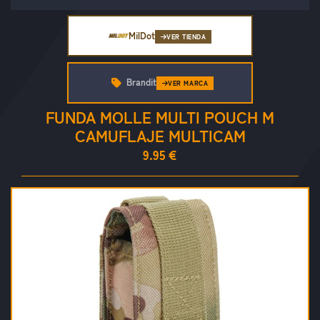
MilDot
VER TIENDA
Brandit
VER MARCA
FUNDA MOLLE MULTI POUCH M
CAMUFLAJE MULTICAM
9.95 €