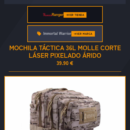
Ranger
VER TIENDA
Immortal Warrior
VER MARCA
MOCHILA TÁCTICA 36L MOLLE CORTE
LÁSER PIXELADO ÁRIDO
39.90 €