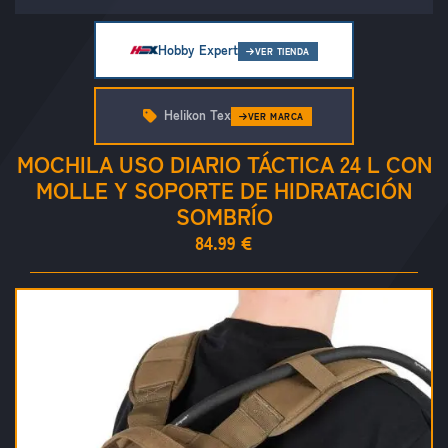
Hobby Expert
VER TIENDA
Helikon Tex
VER MARCA
MOCHILA USO DIARIO TÁCTICA 24 L CON
MOLLE Y SOPORTE DE HIDRATACIÓN
SOMBRÍO
84.99 €