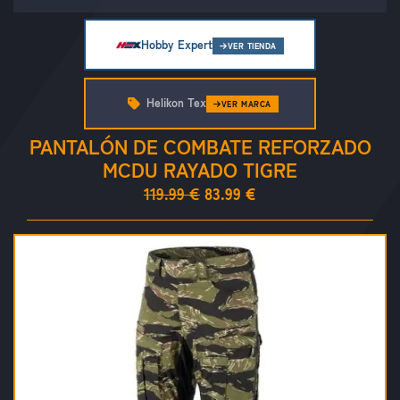
Hobby Expert
VER TIENDA
Helikon Tex
VER MARCA
PANTALÓN DE COMBATE REFORZADO
MCDU RAYADO TIGRE
119.99 €
83.99 €