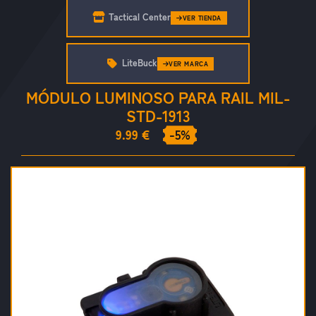
Tactical Center
VER TIENDA
LiteBuck
VER MARCA
MÓDULO LUMINOSO PARA RAIL MIL-
STD-1913
9.99 €
-5%