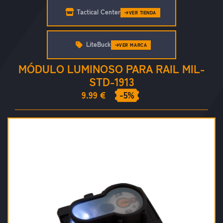
Tactical Center
VER TIENDA
LiteBuck
VER MARCA
MÓDULO LUMINOSO PARA RAIL MIL-
STD-1913
9.99 €
-5%