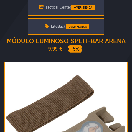
Tactical Center
VER TIENDA
LiteBuck
VER MARCA
MÓDULO LUMINOSO SPLIT-BAR ARENA
9.99 €
-5%