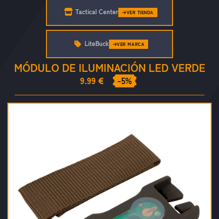
Tactical Center
VER TIENDA
LiteBuck
VER MARCA
MÓDULO DE ILUMINACIÓN LED VERDE
9.99 €
-5%