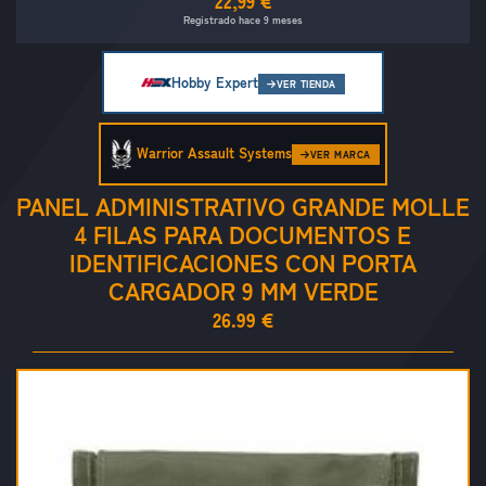
22,99 €
Registrado hace 9 meses
Hobby Expert
VER TIENDA
Warrior Assault Systems
VER MARCA
PANEL ADMINISTRATIVO GRANDE MOLLE
4 FILAS PARA DOCUMENTOS E
IDENTIFICACIONES CON PORTA
CARGADOR 9 MM VERDE
26.99 €