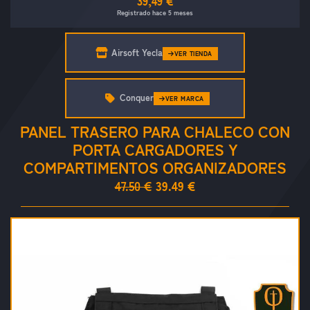
39,49 €
Registrado hace 5 meses
Airsoft Yecla
VER TIENDA
Conquer
VER MARCA
PANEL TRASERO PARA CHALECO CON
PORTA CARGADORES Y
COMPARTIMENTOS ORGANIZADORES
47.50 €
39.49 €