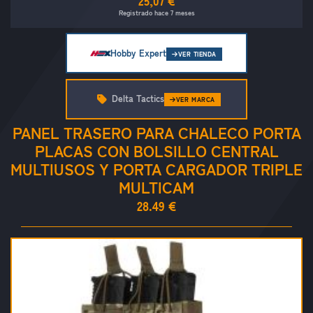
25,07 €
Registrado hace 7 meses
Hobby Expert
VER TIENDA
Delta Tactics
VER MARCA
PANEL TRASERO PARA CHALECO PORTA
PLACAS CON BOLSILLO CENTRAL
MULTIUSOS Y PORTA CARGADOR TRIPLE
MULTICAM
28.49 €